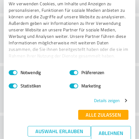
Wir verwenden Cookies, um Inhalte und Anzeigen zu
personalisieren, Funktionen für soziale Medien anbieten zu
können und die Zugriffe auf unsere Website zu analysieren.
Konsultointi
Außerdem geben wir Informationen zu Ihrer Verwendung
unserer Website an unsere Partner für soziale Medien,
Werbung und Analysen weiter. Unsere Partner führen diese
Informationen möglicherweise mit weiteren Daten
zusammen, die Sie ihnen bereitgestellt haben oder die sie im
Rahmen Ihrer Nutzung der Dienste gesammelt haben.
Einwilligungsauswahl
Impressum
|
Datenschutzbestimmungen
Asiakaspalvelu
Notwendig
Präferenzen
Statistiken
Marketing
Details zeigen
ALLE ZULASSEN
What do you think of the price to
AUSWAHL ERLAUBEN
ABLEHNEN
performance ratio?