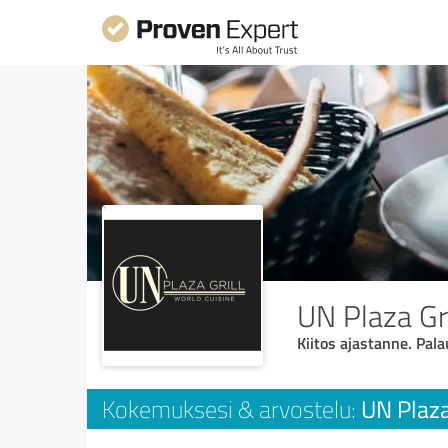
UN Plaza Gri
Kiitos ajastanne. Pala
UN Plaza
Kokemuksesi & arvostelu: