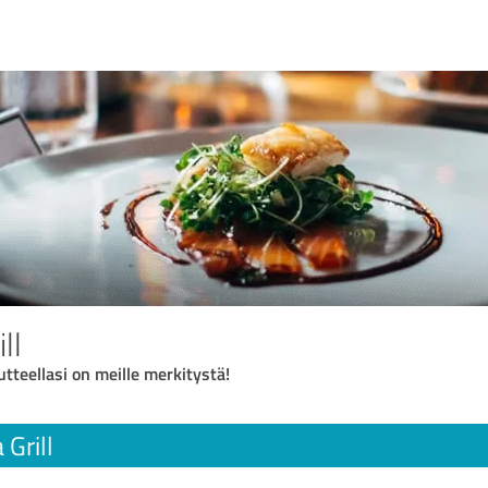
ll
utteellasi on meille merkitystä!
 Grill