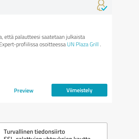
 että palautteesi saatetaan julkaista
xpert-profiilissa osoitteessa
UN Plaza Grill
.
Viimeistely
Preview
Turvallinen tiedonsiirto
SSL-salattujen yhteyksien kautta.