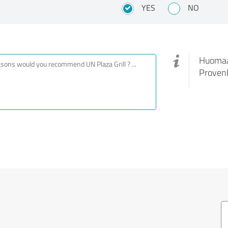
YES
NO
Huomaa,
ProvenE