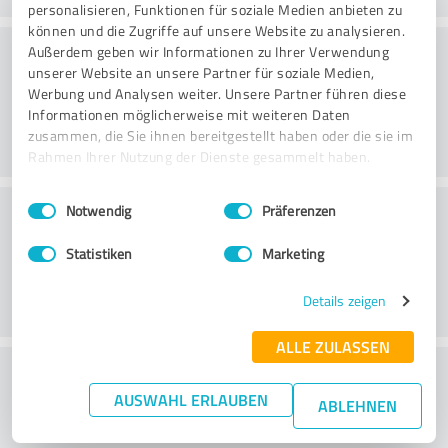
personalisieren, Funktionen für soziale Medien anbieten zu
können und die Zugriffe auf unsere Website zu analysieren.
Konsultointi
Außerdem geben wir Informationen zu Ihrer Verwendung
unserer Website an unsere Partner für soziale Medien,
Werbung und Analysen weiter. Unsere Partner führen diese
Informationen möglicherweise mit weiteren Daten
zusammen, die Sie ihnen bereitgestellt haben oder die sie im
Rahmen Ihrer Nutzung der Dienste gesammelt haben.
Einwilligungsauswahl
Impressum
|
Datenschutzbestimmungen
Asiakaspalvelu
Notwendig
Präferenzen
Statistiken
Marketing
Details zeigen
ALLE ZULASSEN
What do you think of the price to
AUSWAHL ERLAUBEN
performance ratio?
ABLEHNEN