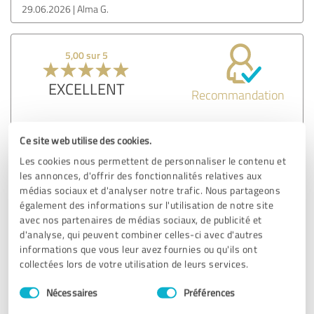
29.06.2026
Alma G.
5,00 sur 5
EXCELLENT
Recommandation
Bottini propose un large choix de tailles de sacs et livre
Ce site web utilise des cookies.
toujours rapidement ! J'y fais mes achats depuis des
années.
Les cookies nous permettent de personnaliser le contenu et
les annonces, d'offrir des fonctionnalités relatives aux
Montrer l'original
médias sociaux et d'analyser notre trafic. Nous partageons
également des informations sur l'utilisation de notre site
avec nos partenaires de médias sociaux, de publicité et
Avis des clients & évaluation pour :
d'analyse, qui peuvent combiner celles-ci avec d'autres
bottini
informations que vous leur avez fournies ou qu'ils ont
collectées lors de votre utilisation de leurs services.
29.06.2026
Oliver P.
Sélection
Nécessaires
Préférences
du
consentement