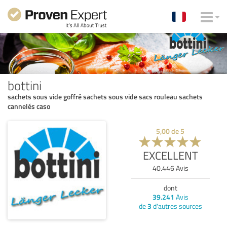
bottini
sachets sous vide goffré sachets sous vide sacs rouleau sachets
cannelés caso
5,00
de
5
EXCELLENT
40.446
Avis
dont
39.241
Avis
de
3
d'autres sources