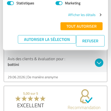
Statistiques
Marketing
5,00 sur 5
EXCELLENT
Afficher les détails
Recommandation
TOUT AUTORISER
Livraison ultra-rapide, très bon produit, vivement
recommandé
AUTORISER LA SÉLECTION
REFUSER
Montrer l'original
Avis des clients & évaluation pour :
bottini
29.06.2026
De manière anonyme
5,00 sur 5
EXCELLENT
Recommandation