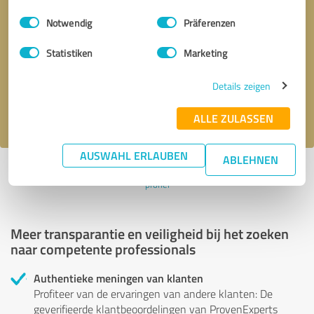
Einwilligungsauswahl
Impressum
|
Datenschutzbestimmungen
Notwendig
Präferenzen
Terugbelverzoek
* verplichte velden
Statistiken
Marketing
Verstuur bericht
Details zeigen
Ik accepteer het privacybeleid van
.
ALLE ZULASSEN
AUSWAHL ERLAUBEN
ABLEHNEN
Profiel actief sinds 01.08.2024 |
Laatst bijgewerkt: 01.08.2024
|
Verslag
profiel
Meer transparantie en veiligheid bij het zoeken
naar competente professionals
Authentieke meningen van klanten
Profiteer van de ervaringen van andere klanten: De
geverifieerde klantbeoordelingen van ProvenExperts