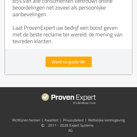
85% van alle consumenten vertrouwt online
beoordelingen net zoveel als persoonlijke
aanbevelingen.
Laat ProvenExpert uw bedrijf een boost geven
met de beste reclame ter wereld: de mening van
tevreden klanten.
Word nu gratis lid!
Richtlijnen herzien
|
Kwaliteit
|
Privacybeleid
|
Wettelijke kennisgeving
©
2011 - 2026 Expert Systems
AG