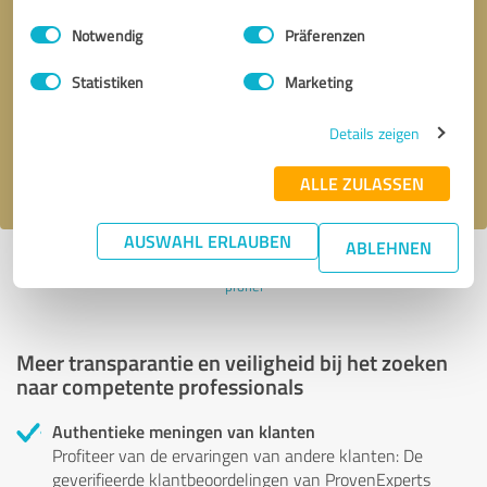
Einwilligungsauswahl
Impressum
|
Datenschutzbestimmungen
Notwendig
Präferenzen
Terugbelverzoek
* verplichte velden
Statistiken
Marketing
Verstuur bericht
Details zeigen
Ik accepteer het privacybeleid van
.
ALLE ZULASSEN
AUSWAHL ERLAUBEN
ABLEHNEN
Profiel actief sinds 15.01.2022 |
Laatst bijgewerkt: 15.01.2022
|
Verslag
profiel
Meer transparantie en veiligheid bij het zoeken
naar competente professionals
Authentieke meningen van klanten
Profiteer van de ervaringen van andere klanten: De
geverifieerde klantbeoordelingen van ProvenExperts