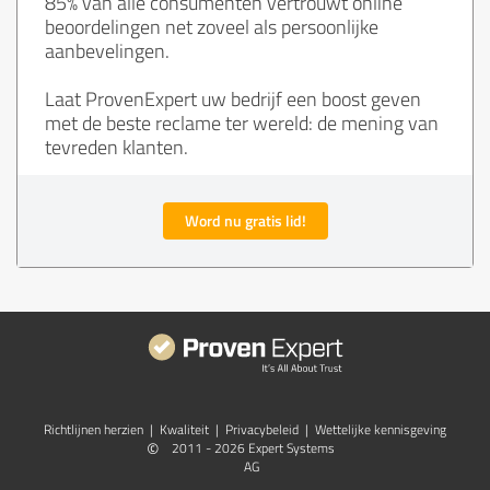
85% van alle consumenten vertrouwt online
beoordelingen net zoveel als persoonlijke
aanbevelingen.
Laat ProvenExpert uw bedrijf een boost geven
met de beste reclame ter wereld: de mening van
tevreden klanten.
Word nu gratis lid!
Richtlijnen herzien
|
Kwaliteit
|
Privacybeleid
|
Wettelijke kennisgeving
©
2011 - 2026 Expert Systems
AG