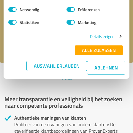
Einwilligungsauswahl
Impressum
|
Datenschutzbestimmungen
Notwendig
Präferenzen
Terugbelverzoek
* verplichte velden
Statistiken
Marketing
Verstuur bericht
Details zeigen
Ik accepteer het privacybeleid van
.
ALLE ZULASSEN
AUSWAHL ERLAUBEN
ABLEHNEN
Profiel actief sinds 19.04.2022 |
Laatst bijgewerkt: 19.04.2022
|
Verslag
profiel
Meer transparantie en veiligheid bij het zoeken
naar competente professionals
Authentieke meningen van klanten
Profiteer van de ervaringen van andere klanten: De
geverifieerde klantbeoordelingen van ProvenExperts