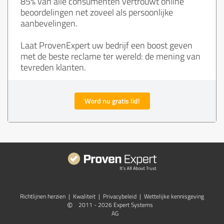
85% van alle consumenten vertrouwt online
beoordelingen net zoveel als persoonlijke
aanbevelingen.
Laat ProvenExpert uw bedrijf een boost geven
met de beste reclame ter wereld: de mening van
tevreden klanten.
Word nu gratis lid!
Richtlijnen herzien
|
Kwaliteit
|
Privacybeleid
|
Wettelijke kennisgeving
©
2011 - 2026 Expert Systems
AG