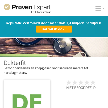
Reputatie vertrouwd door meer dan 1,4 miljoen bedrijven.
Dat wil ik ook
Dokterfit
Gezondheidsavies en koopgidsen voor saturatie meters tot
hartslagmeters.
NIET BEOORDEELD