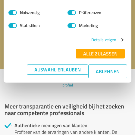
Einwilligungsauswahl
Impressum
|
Datenschutzbestimmungen
Notwendig
Präferenzen
Terugbelverzoek
* verplichte velden
Statistiken
Marketing
Verstuur bericht
Details zeigen
Ik accepteer het privacybeleid van
.
ALLE ZULASSEN
AUSWAHL ERLAUBEN
ABLEHNEN
Profiel actief sinds 05.07.2022 |
Laatst bijgewerkt: 05.07.2022
|
Verslag
profiel
Meer transparantie en veiligheid bij het zoeken
naar competente professionals
Authentieke meningen van klanten
Profiteer van de ervaringen van andere klanten: De