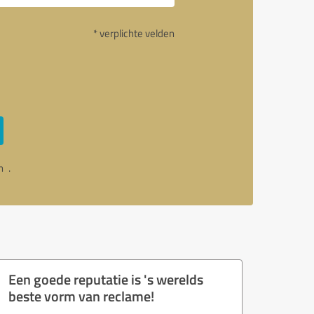
* verplichte velden
an
.
Een goede reputatie is 's werelds
beste vorm van reclame!