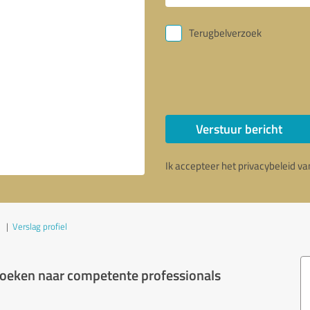
Terugbelverzoek
Verstuur bericht
Ik accepteer het privacybeleid v
|
Verslag profiel
 zoeken naar competente professionals