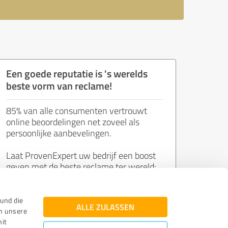
Een goede reputatie is 's werelds
beste vorm van reclame!
85% van alle consumenten vertrouwt
online beoordelingen net zoveel als
persoonlijke aanbevelingen.
Laat ProvenExpert uw bedrijf een boost
geven met de beste reclame ter wereld:
de mening van tevreden klanten.
und die
ALLE ZULASSEN
n unsere
Word nu gratis lid!
mit