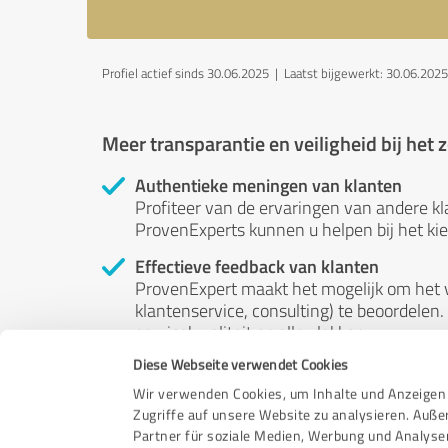
Profiel actief sinds 30.06.2025 |
Laatst bijgewerkt: 30.06.2025
Meer transparantie en veiligheid bij het
Authentieke meningen van klanten
Profiteer van de ervaringen van andere kl
ProvenExperts kunnen u helpen bij het kiez
Effectieve feedback van klanten
ProvenExpert maakt het mogelijk om het v
klantenservice, consulting) te beoordelen. 
servicekwaliteit op alle vlakken.
Diese Webseite verwendet Cookies
Onafhankelijke beoordelingen
ProvenExpert is gratis, onafhankelijk en 
Wir verwenden Cookies, um Inhalte und Anzeigen 
beoordelingen - hun meningen zijn niet te
Zugriffe auf unsere Website zu analysieren. Auß
worden beïnvloed door geld of op welke a
Partner für soziale Medien, Werbung und Analyse