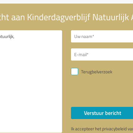
t aan Kinderdagverblijf Natuurlijk 
Terugbelverzoek
Verstuur bericht
Ik accepteer het privacybeleid v