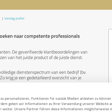
|
Verslag profiel
 zoeken naar competente professionals
anten: De geverifieerde klantbeoordelingen van
en van het juiste product of de juiste dienst.
olledige dienstenspectrum van een bedrijf (bv.
Zo krijg je een gedetailleerd overzicht van je
neutraal. Klanten geven uit eigen beweging
zu personalisieren, Funktionen für soziale Medien anbieten zu können 
 koop. En de inhoud van beoordelingen kan niet
erdem geben wir Informationen zu Ihrer Verwendung unserer Website a
ndere manier dan ook.
n weiter. Unsere Partner führen diese Informationen möglicherweise 