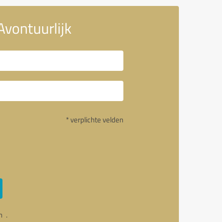
Avontuurlijk
* verplichte velden
an
.