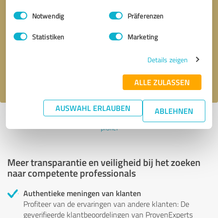
Einwilligungsauswahl
Impressum
|
Datenschutzbestimmungen
Notwendig
Präferenzen
Terugbelverzoek
* verplichte velden
Statistiken
Marketing
Verstuur bericht
Details zeigen
Ik accepteer het privacybeleid van
.
ALLE ZULASSEN
AUSWAHL ERLAUBEN
ABLEHNEN
Profiel actief sinds 27.02.2024 |
Laatst bijgewerkt: 29.02.2024
|
Verslag
profiel
Meer transparantie en veiligheid bij het zoeken
naar competente professionals
Authentieke meningen van klanten
Profiteer van de ervaringen van andere klanten: De
geverifieerde klantbeoordelingen van ProvenExperts