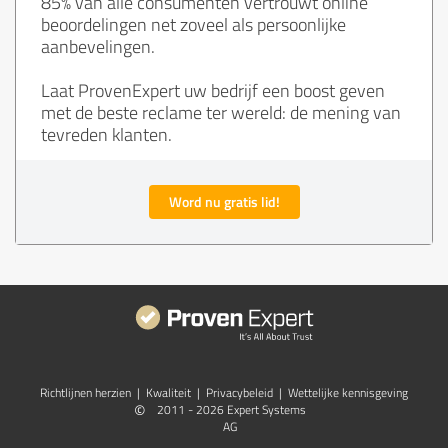
85% van alle consumenten vertrouwt online
beoordelingen net zoveel als persoonlijke
aanbevelingen.
Laat ProvenExpert uw bedrijf een boost geven
met de beste reclame ter wereld: de mening van
tevreden klanten.
Word nu gratis lid!
Richtlijnen herzien
|
Kwaliteit
|
Privacybeleid
|
Wettelijke kennisgeving
©
2011 - 2026 Expert Systems
AG