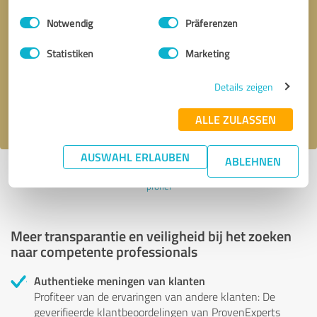
Einwilligungsauswahl
Impressum
|
Datenschutzbestimmungen
Notwendig
Präferenzen
Terugbelverzoek
* verplichte velden
Statistiken
Marketing
Verstuur bericht
Details zeigen
Ik accepteer het privacybeleid van
.
ALLE ZULASSEN
AUSWAHL ERLAUBEN
ABLEHNEN
Profiel actief sinds 26.02.2025 |
Laatst bijgewerkt: 17.07.2026
|
Verslag
profiel
Meer transparantie en veiligheid bij het zoeken
naar competente professionals
Authentieke meningen van klanten
Profiteer van de ervaringen van andere klanten: De
geverifieerde klantbeoordelingen van ProvenExperts