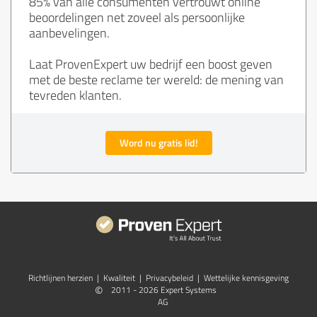
85% van alle consumenten vertrouwt online
beoordelingen net zoveel als persoonlijke
aanbevelingen.
Laat ProvenExpert uw bedrijf een boost geven
met de beste reclame ter wereld: de mening van
tevreden klanten.
Word nu gratis lid!
Richtlijnen herzien
|
Kwaliteit
|
Privacybeleid
|
Wettelijke kennisgeving
©
2011 - 2026 Expert Systems
AG