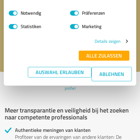
Einwilligungsauswahl
Impressum
|
Datenschutzbestimmungen
Notwendig
Präferenzen
Terugbelverzoek
* verplichte velden
Statistiken
Marketing
Verstuur bericht
Details zeigen
Ik accepteer het privacybeleid van
.
ALLE ZULASSEN
AUSWAHL ERLAUBEN
ABLEHNEN
Profiel actief sinds 20.07.2024 |
Laatst bijgewerkt: 20.07.2024
|
Verslag
profiel
Meer transparantie en veiligheid bij het zoeken
naar competente professionals
Authentieke meningen van klanten
Profiteer van de ervaringen van andere klanten: De