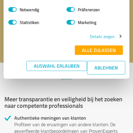
Einwilligungsauswahl
Impressum
|
Datenschutzbestimmungen
Notwendig
Präferenzen
Terugbelverzoek
* verplichte velden
Statistiken
Marketing
Verstuur bericht
Details zeigen
Ik accepteer het privacybeleid van
.
ALLE ZULASSEN
AUSWAHL ERLAUBEN
ABLEHNEN
Profiel actief sinds 19.07.2022 |
Laatst bijgewerkt: 17.11.2025
|
Verslag
profiel
Meer transparantie en veiligheid bij het zoeken
naar competente professionals
Authentieke meningen van klanten
Profiteer van de ervaringen van andere klanten: De
geverifieerde klantbeoordelingen van ProvenExperts