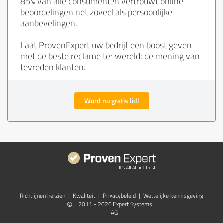
85% van alle consumenten vertrouwt online
beoordelingen net zoveel als persoonlijke
aanbevelingen.
Laat ProvenExpert uw bedrijf een boost geven
met de beste reclame ter wereld: de mening van
tevreden klanten.
Word nu gratis lid!
Richtlijnen herzien
|
Kwaliteit
|
Privacybeleid
|
Wettelijke kennisgeving
©
2011 - 2026 Expert Systems
AG