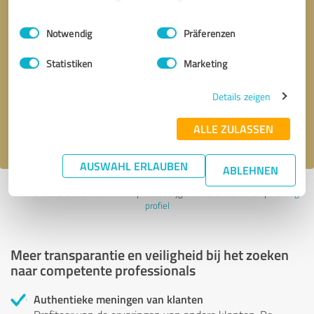
Einwilligungsauswahl
Impressum
|
Datenschutzbestimmungen
Notwendig
Präferenzen
Terugbelverzoek
* verplichte velden
Statistiken
Marketing
Details zeigen
Verstuur bericht
ALLE ZULASSEN
Ik accepteer het privacybeleid van
.
AUSWAHL ERLAUBEN
ABLEHNEN
Profiel actief sinds 14.04.2025 |
Laatst bijgewerkt: 31.05.2025
|
Verslag
profiel
Meer transparantie en veiligheid bij het zoeken
naar competente professionals
Authentieke meningen van klanten