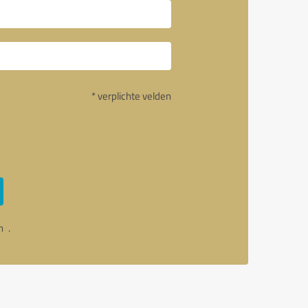
* verplichte velden
an
.