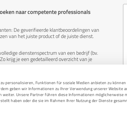
 zoeken naar competente professionals
anten: De geverifieerde klantbeoordelingen van
en van het juiste product of de juiste dienst.
olledige dienstenspectrum van een bedrijf (bv.
Zo krijg je een gedetailleerd overzicht van je
neutraal. Klanten geven uit eigen beweging
zu personalisieren, Funktionen für soziale Medien anbieten zu können 
 koop. En de inhoud van beoordelingen kan niet
erdem geben wir Informationen zu Ihrer Verwendung unserer Website a
ndere manier dan ook.
n weiter. Unsere Partner führen diese Informationen möglicherweise 
stellt haben oder die sie im Rahmen Ihrer Nutzung der Dienste gesam