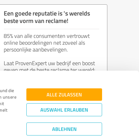
Een goede reputatie is 's werelds
beste vorm van reclame!
85% van alle consumenten vertrouwt
online beoordelingen net zoveel als
persoonlijke aanbevelingen.
Laat ProvenExpert uw bedrijf een boost
geven met de beste reclame ter wereld:
de mening van tevreden klanten.
und die
ALLE ZULASSEN
n unsere
Word nu gratis lid!
mit
AUSWAHL ERLAUBEN
melt
ABLEHNEN
Richtlijnen herzien
|
Kwaliteit
|
Privacybeleid
|
Wettelijke kennisgeving