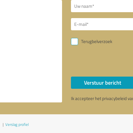
Terugbelverzoek
Verstuur bericht
Ik accepteer het privacybeleid v
|
Verslag profiel