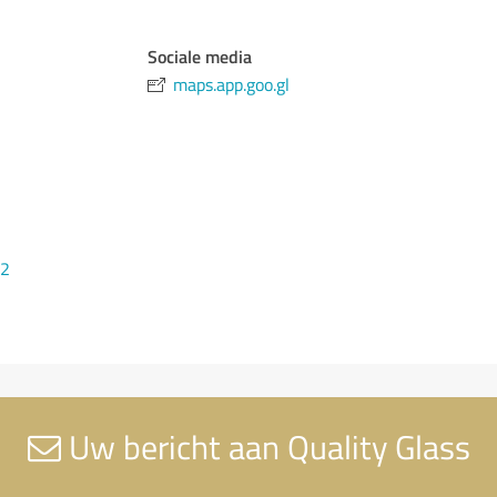
Sociale media
maps.app.goo.gl
72
Uw bericht aan Quality Glass