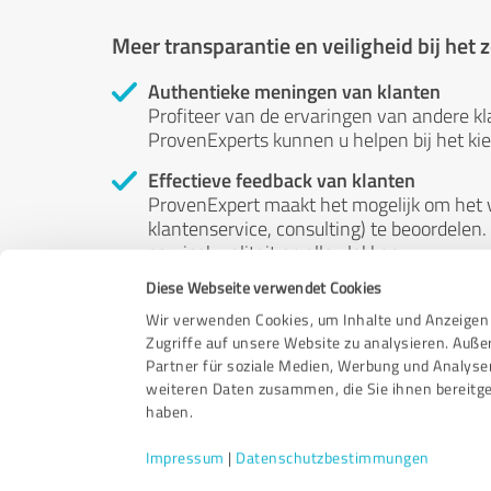
Meer transparantie en veiligheid bij het
Authentieke meningen van klanten
Profiteer van de ervaringen van andere kl
ProvenExperts kunnen u helpen bij het kiez
Effectieve feedback van klanten
ProvenExpert maakt het mogelijk om het v
klantenservice, consulting) te beoordelen. 
servicekwaliteit op alle vlakken.
Diese Webseite verwendet Cookies
Onafhankelijke beoordelingen
ProvenExpert is gratis, onafhankelijk en 
Wir verwenden Cookies, um Inhalte und Anzeigen 
beoordelingen - hun meningen zijn niet te
Zugriffe auf unsere Website zu analysieren. Auß
worden beïnvloed door geld of op welke a
Partner für soziale Medien, Werbung und Analyse
weiteren Daten zusammen, die Sie ihnen bereitge
haben.
Impressum
|
Datenschutzbestimmungen