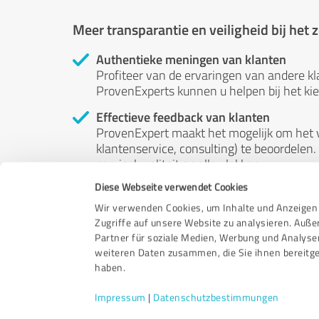
Meer transparantie en veiligheid bij het
Authentieke meningen van klanten
Profiteer van de ervaringen van andere kl
ProvenExperts kunnen u helpen bij het kiez
Effectieve feedback van klanten
ProvenExpert maakt het mogelijk om het v
klantenservice, consulting) te beoordelen. 
servicekwaliteit op alle vlakken.
Diese Webseite verwendet Cookies
Onafhankelijke beoordelingen
ProvenExpert is gratis, onafhankelijk en 
Wir verwenden Cookies, um Inhalte und Anzeigen 
beoordelingen - hun meningen zijn niet te
Zugriffe auf unsere Website zu analysieren. Auß
worden beïnvloed door geld of op welke a
Partner für soziale Medien, Werbung und Analyse
weiteren Daten zusammen, die Sie ihnen bereitge
haben.
Impressum
|
Datenschutzbestimmungen