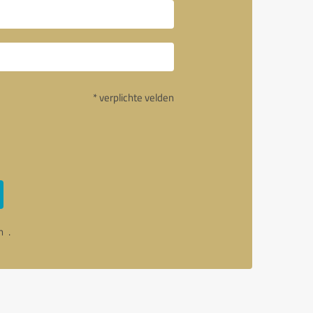
* verplichte velden
an
.