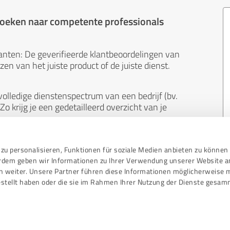
 zoeken naar competente professionals
anten: De geverifieerde klantbeoordelingen van
en van het juiste product of de juiste dienst.
olledige dienstenspectrum van een bedrijf (bv.
Zo krijg je een gedetailleerd overzicht van je
neutraal. Klanten geven uit eigen beweging
zu personalisieren, Funktionen für soziale Medien anbieten zu können 
 koop. En de inhoud van beoordelingen kan niet
erdem geben wir Informationen zu Ihrer Verwendung unserer Website a
ndere manier dan ook.
n weiter. Unsere Partner führen diese Informationen möglicherweise 
stellt haben oder die sie im Rahmen Ihrer Nutzung der Dienste gesam