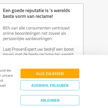
Een goede reputatie is 's werelds
beste vorm van reclame!
85% van alle consumenten vertrouwt
online beoordelingen net zoveel als
persoonlijke aanbevelingen.
Laat ProvenExpert uw bedrijf een boost
geven met de beste reclame ter wereld:
de mening van tevreden klanten.
und die
ALLE ZULASSEN
n unsere
Word nu gratis lid!
mit
AUSWAHL ERLAUBEN
melt
ABLEHNEN
Richtlijnen herzien
|
Kwaliteit
|
Privacybeleid
|
Wettelijke kennisgeving