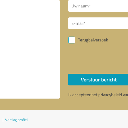
Terugbelverzoek
Verstuur bericht
Ik accepteer het privacybeleid v
|
Verslag profiel