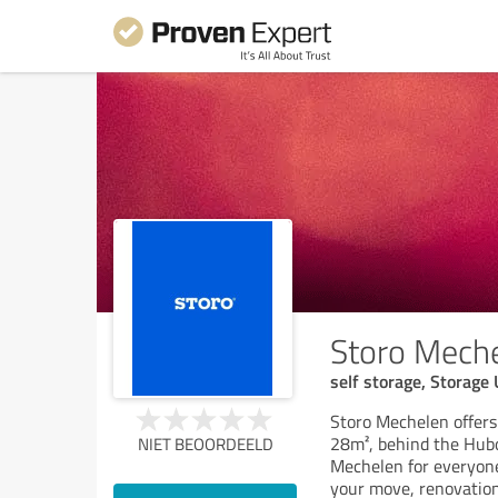
Storo Mech
self storage, Storage
Storo Mechelen offers
28m², behind the Hubo
NIET BEOORDEELD
Mechelen for everyone'
your move, renovation,