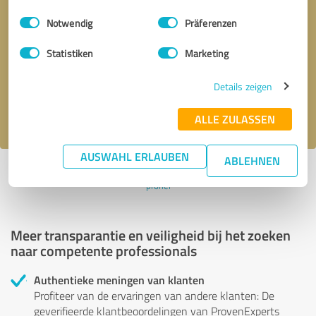
Einwilligungsauswahl
Impressum
|
Datenschutzbestimmungen
Notwendig
Präferenzen
Terugbelverzoek
* verplichte velden
Statistiken
Marketing
Verstuur bericht
Details zeigen
Ik accepteer het privacybeleid van
.
ALLE ZULASSEN
AUSWAHL ERLAUBEN
ABLEHNEN
Profiel actief sinds 17.07.2020 |
Laatst bijgewerkt: 20.07.2020
|
Verslag
profiel
Meer transparantie en veiligheid bij het zoeken
naar competente professionals
Authentieke meningen van klanten
Profiteer van de ervaringen van andere klanten: De
geverifieerde klantbeoordelingen van ProvenExperts