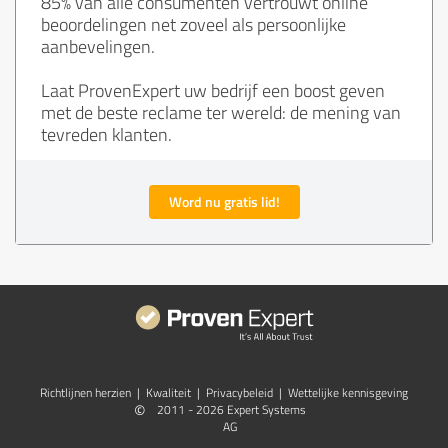
85% van alle consumenten vertrouwt online
beoordelingen net zoveel als persoonlijke
aanbevelingen.
Laat ProvenExpert uw bedrijf een boost geven
met de beste reclame ter wereld: de mening van
tevreden klanten.
Word nu gratis lid!
Richtlijnen herzien
|
Kwaliteit
|
Privacybeleid
|
Wettelijke kennisgeving
©
2011 - 2026 Expert Systems
AG