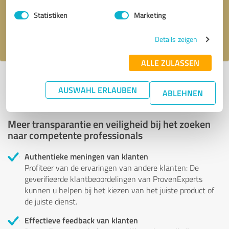
Verstuur bericht
Statistiken
Marketing
Ik accepteer het privacybeleid van
.
Details zeigen
ALLE ZULASSEN
Profiel actief sinds 15.09.2023 |
Laatst bijgewerkt: 15.09.2023
|
Verslag
profiel
AUSWAHL ERLAUBEN
ABLEHNEN
Meer transparantie en veiligheid bij het zoeken
naar competente professionals
Authentieke meningen van klanten
Profiteer van de ervaringen van andere klanten: De
geverifieerde klantbeoordelingen van ProvenExperts
kunnen u helpen bij het kiezen van het juiste product of
de juiste dienst.
Effectieve feedback van klanten