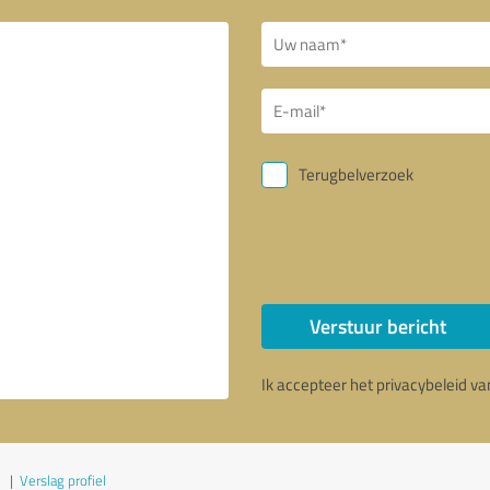
Terugbelverzoek
Verstuur bericht
Ik accepteer het privacybeleid v
|
Verslag profiel