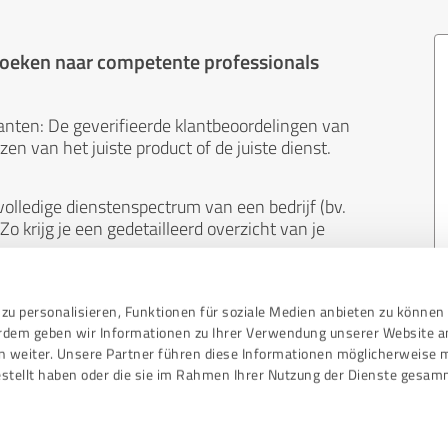
 zoeken naar competente professionals
anten: De geverifieerde klantbeoordelingen van
en van het juiste product of de juiste dienst.
olledige dienstenspectrum van een bedrijf (bv.
Zo krijg je een gedetailleerd overzicht van je
neutraal. Klanten geven uit eigen beweging
zu personalisieren, Funktionen für soziale Medien anbieten zu können 
 koop. En de inhoud van beoordelingen kan niet
erdem geben wir Informationen zu Ihrer Verwendung unserer Website a
ndere manier dan ook.
n weiter. Unsere Partner führen diese Informationen möglicherweise 
stellt haben oder die sie im Rahmen Ihrer Nutzung der Dienste gesam