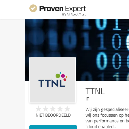
TTNL
IT
Wij zijn gespecialise
wij ons focussen op h
NIET BEOORDEELD
van performance en be
‘cloud enabled’
...