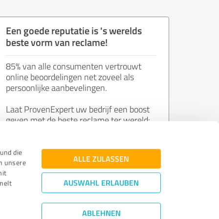
Een goede reputatie is 's werelds
beste vorm van reclame!
85% van alle consumenten vertrouwt
online beoordelingen net zoveel als
persoonlijke aanbevelingen.
Laat ProvenExpert uw bedrijf een boost
geven met de beste reclame ter wereld:
de mening van tevreden klanten.
und die
ALLE ZULASSEN
n unsere
Word nu gratis lid!
mit
AUSWAHL ERLAUBEN
melt
ABLEHNEN