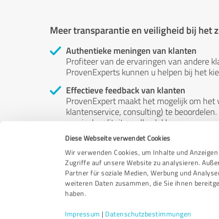
Meer transparantie en veiligheid bij het
Authentieke meningen van klanten
Profiteer van de ervaringen van andere kl
ProvenExperts kunnen u helpen bij het kiez
Effectieve feedback van klanten
ProvenExpert maakt het mogelijk om het v
klantenservice, consulting) te beoordelen. 
servicekwaliteit op alle vlakken.
Diese Webseite verwendet Cookies
Onafhankelijke beoordelingen
ProvenExpert is gratis, onafhankelijk en 
Wir verwenden Cookies, um Inhalte und Anzeigen 
beoordelingen - hun meningen zijn niet te
Zugriffe auf unsere Website zu analysieren. Auß
worden beïnvloed door geld of op welke a
Partner für soziale Medien, Werbung und Analyse
weiteren Daten zusammen, die Sie ihnen bereitge
haben.
Impressum
|
Datenschutzbestimmungen