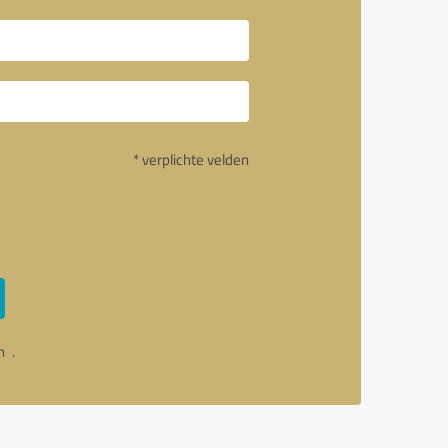
* verplichte velden
an
.