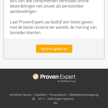
85% van alle consumenten vertrouwt online
beoordelingen net zoveel als persoonlijke
aanbevelingen.
Laat ProvenExpert uw bedrijf een boost geven
met de beste reclame ter wereld: de mening van
tevreden klanten.
Word nu gratis lid!
Richtlijnen herzien
|
Kwaliteit
|
Privacybeleid
|
Wettelijke kennisgeving
©
2011 - 2026 Expert Systems
AG