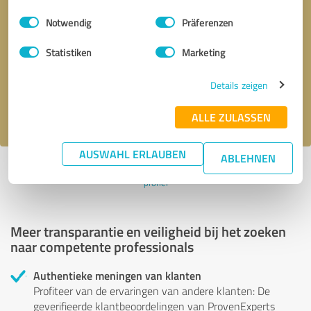
Einwilligungsauswahl
Impressum
|
Datenschutzbestimmungen
Notwendig
Präferenzen
Terugbelverzoek
* verplichte velden
Statistiken
Marketing
Verstuur bericht
Details zeigen
Ik accepteer het privacybeleid van
.
ALLE ZULASSEN
AUSWAHL ERLAUBEN
ABLEHNEN
Profiel actief sinds 09.02.2024 |
Laatst bijgewerkt: 09.02.2024
|
Verslag
profiel
Meer transparantie en veiligheid bij het zoeken
naar competente professionals
Authentieke meningen van klanten
Profiteer van de ervaringen van andere klanten: De
geverifieerde klantbeoordelingen van ProvenExperts