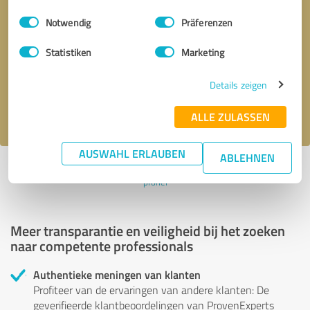
Einwilligungsauswahl
Impressum
|
Datenschutzbestimmungen
Notwendig
Präferenzen
Terugbelverzoek
* verplichte velden
Statistiken
Marketing
Verstuur bericht
Details zeigen
Ik accepteer het privacybeleid van
.
ALLE ZULASSEN
AUSWAHL ERLAUBEN
ABLEHNEN
Profiel actief sinds 15.11.2024 |
Laatst bijgewerkt: 08.06.2025
|
Verslag
profiel
Meer transparantie en veiligheid bij het zoeken
naar competente professionals
Authentieke meningen van klanten
Profiteer van de ervaringen van andere klanten: De
geverifieerde klantbeoordelingen van ProvenExperts