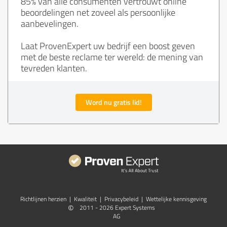
85% van alle consumenten vertrouwt online
beoordelingen net zoveel als persoonlijke
aanbevelingen.
Laat ProvenExpert uw bedrijf een boost geven
met de beste reclame ter wereld: de mening van
tevreden klanten.
Word nu gratis lid!
Richtlijnen herzien
|
Kwaliteit
|
Privacybeleid
|
Wettelijke kennisgeving
©
2011 - 2026 Expert Systems
AG