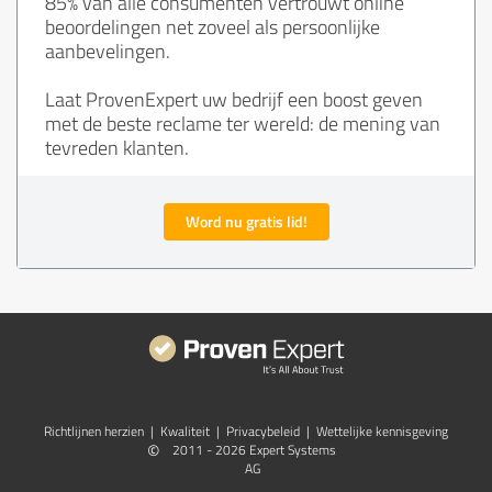
85% van alle consumenten vertrouwt online
beoordelingen net zoveel als persoonlijke
aanbevelingen.
Laat ProvenExpert uw bedrijf een boost geven
met de beste reclame ter wereld: de mening van
tevreden klanten.
Word nu gratis lid!
Richtlijnen herzien
|
Kwaliteit
|
Privacybeleid
|
Wettelijke kennisgeving
©
2011 - 2026 Expert Systems
AG