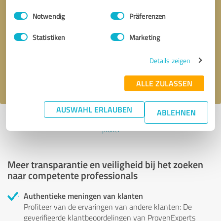
Einwilligungsauswahl
Impressum
|
Datenschutzbestimmungen
Notwendig
Präferenzen
Terugbelverzoek
* verplichte velden
Statistiken
Marketing
Verstuur bericht
Details zeigen
Ik accepteer het privacybeleid van
.
ALLE ZULASSEN
AUSWAHL ERLAUBEN
ABLEHNEN
Profiel actief sinds 14.05.2025 |
Laatst bijgewerkt: 14.05.2025
|
Verslag
profiel
Meer transparantie en veiligheid bij het zoeken
naar competente professionals
Authentieke meningen van klanten
Profiteer van de ervaringen van andere klanten: De
geverifieerde klantbeoordelingen van ProvenExperts