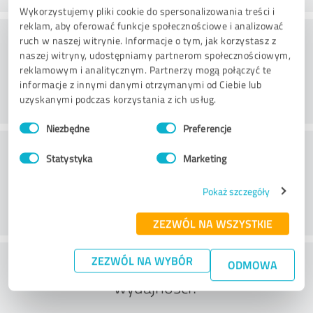
Wykorzystujemy pliki cookie do spersonalizowania treści i
reklam, aby oferować funkcje społecznościowe i analizować
Doradztwo
ruch w naszej witrynie. Informacje o tym, jak korzystasz z
naszej witryny, udostępniamy partnerom społecznościowym,
reklamowym i analitycznym. Partnerzy mogą połączyć te
informacje z innymi danymi otrzymanymi od Ciebie lub
uzyskanymi podczas korzystania z ich usług.
Wybór
Niezbędne
Preferencje
zgody
Obsługa klienta
Statystyka
Marketing
Pokaż szczegóły
ZEZWÓL NA WSZYSTKIE
Co sądzisz o stosunku ceny do
ZEZWÓL NA WYBÓR
ODMOWA
wydajności?