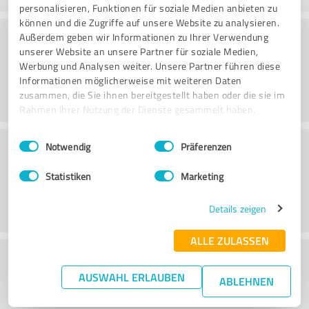
personalisieren, Funktionen für soziale Medien anbieten zu
können und die Zugriffe auf unsere Website zu analysieren.
Consulting
Außerdem geben wir Informationen zu Ihrer Verwendung
unserer Website an unsere Partner für soziale Medien,
Werbung und Analysen weiter. Unsere Partner führen diese
Informationen möglicherweise mit weiteren Daten
zusammen, die Sie ihnen bereitgestellt haben oder die sie im
Rahmen Ihrer Nutzung der Dienste gesammelt haben.
Einwilligungsauswahl
Impressum
|
Datenschutzbestimmungen
Klantenservice
Notwendig
Präferenzen
Statistiken
Marketing
Details zeigen
ALLE ZULASSEN
Wat vind je van de prijs-
AUSWAHL ERLAUBEN
prestatieverhouding?
ABLEHNEN