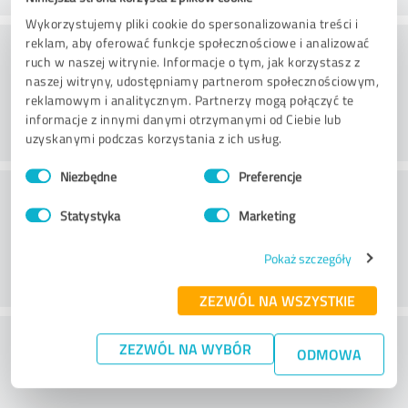
Wykorzystujemy pliki cookie do spersonalizowania treści i
Practice
reklam, aby oferować funkcje społecznościowe i analizować
ruch w naszej witrynie. Informacje o tym, jak korzystasz z
naszej witryny, udostępniamy partnerom społecznościowym,
reklamowym i analitycznym. Partnerzy mogą połączyć te
informacje z innymi danymi otrzymanymi od Ciebie lub
uzyskanymi podczas korzystania z ich usług.
Wybór
Niezbędne
Preferencje
zgody
Service
Statystyka
Marketing
Pokaż szczegóły
ZEZWÓL NA WSZYSTKIE
Co sądzisz o stosunku kosztów do
ZEZWÓL NA WYBÓR
ODMOWA
korzyści?