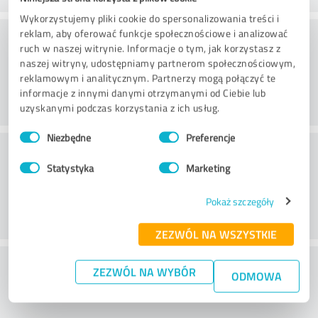
Wykorzystujemy pliki cookie do spersonalizowania treści i
Doradztwo
reklam, aby oferować funkcje społecznościowe i analizować
ruch w naszej witrynie. Informacje o tym, jak korzystasz z
naszej witryny, udostępniamy partnerom społecznościowym,
reklamowym i analitycznym. Partnerzy mogą połączyć te
informacje z innymi danymi otrzymanymi od Ciebie lub
uzyskanymi podczas korzystania z ich usług.
Wybór
Niezbędne
Preferencje
zgody
Obsługa klienta
Statystyka
Marketing
Pokaż szczegóły
ZEZWÓL NA WSZYSTKIE
Co sądzisz o stosunku ceny do
ZEZWÓL NA WYBÓR
ODMOWA
wydajności?