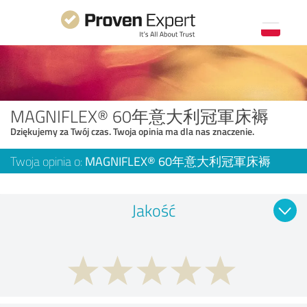
MAGNIFLEX® 60年意大利冠軍床褥
Dziękujemy za Twój czas. Twoja opinia ma dla nas znaczenie.
Twoja opinia o:
MAGNIFLEX® 60年意大利冠軍床褥
Jakość