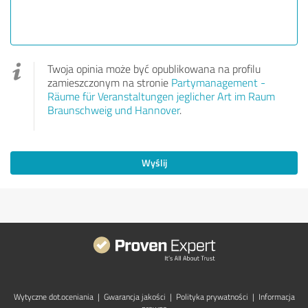
Twoja opinia może być opublikowana na profilu
zamieszczonym na stronie
Partymanagement -
Räume für Veranstaltungen jeglicher Art im Raum
Braunschweig und Hannover
.
Wyślij
Wytyczne dot.­oceniania
|
Gwarancja jakości
|
Polityka prywatności
|
Informacja