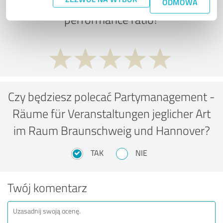
What do you think of the price to
ODMOWA
performance ratio?
Czy będziesz polecać Partymanagement -
Räume für Veranstaltungen jeglicher Art
im Raum Braunschweig und Hannover?
TAK
NIE
Twój komentarz