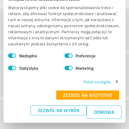
Wykorzystujemy pliki cookie do spersonalizowania treści i
Doradztwo
reklam, aby oferować funkcje społecznościowe i analizować
ruch w naszej witrynie. Informacje o tym, jak korzystasz z
naszej witryny, udostępniamy partnerom społecznościowym,
reklamowym i analitycznym. Partnerzy mogą połączyć te
informacje z innymi danymi otrzymanymi od Ciebie lub
uzyskanymi podczas korzystania z ich usług.
Wybór
Niezbędne
Preferencje
zgody
Obsługa klienta
Statystyka
Marketing
Pokaż szczegóły
ZEZWÓL NA WSZYSTKIE
Co sądzisz o stosunku ceny do
ZEZWÓL NA WYBÓR
ODMOWA
wydajności?