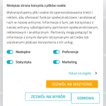
Niniejsza strona korzysta z plików cookie
Wykorzystujemy pliki cookie do spersonalizowania treści i
reklam, aby oferować funkcje społecznościowe i analizować
ruch w naszej witrynie. Informacje o tym, jak korzystasz z
Doradztwo
naszej witryny, udostępniamy partnerom społecznościowym,
reklamowym i analitycznym. Partnerzy mogą połączyć te
informacje z innymi danymi otrzymanymi od Ciebie lub
uzyskanymi podczas korzystania z ich usług.
Wybór
Niezbędne
Preferencje
zgody
Obsługa klienta
Statystyka
Marketing
Pokaż szczegóły
ZEZWÓL NA WSZYSTKIE
ZEZWÓL NA WYBÓR
ODMOWA
Co sądzisz o stosunku ceny do