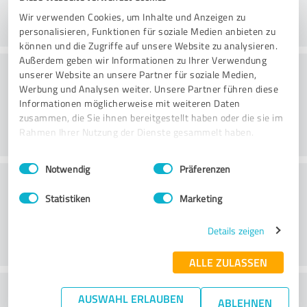
Wir verwenden Cookies, um Inhalte und Anzeigen zu
personalisieren, Funktionen für soziale Medien anbieten zu
können und die Zugriffe auf unsere Website zu analysieren.
Außerdem geben wir Informationen zu Ihrer Verwendung
Consultoria
unserer Website an unsere Partner für soziale Medien,
Werbung und Analysen weiter. Unsere Partner führen diese
Informationen möglicherweise mit weiteren Daten
zusammen, die Sie ihnen bereitgestellt haben oder die sie im
Rahmen Ihrer Nutzung der Dienste gesammelt haben.
Einwilligungsauswahl
Impressum
|
Datenschutzbestimmungen
Notwendig
Präferenzen
Serviço ao cliente
Statistiken
Marketing
Details zeigen
ALLE ZULASSEN
O que acha da relação
AUSWAHL ERLAUBEN
ABLEHNEN