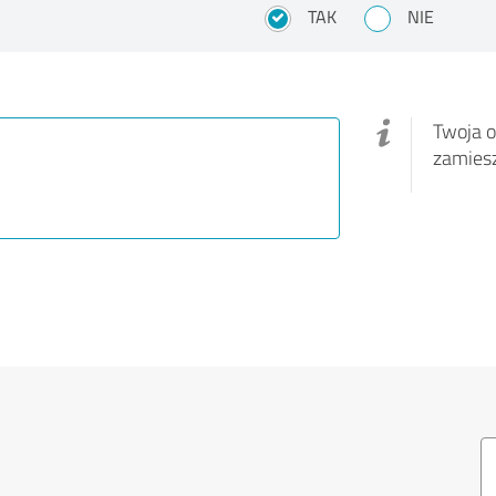
TAK
NIE
Twoja o
zamies