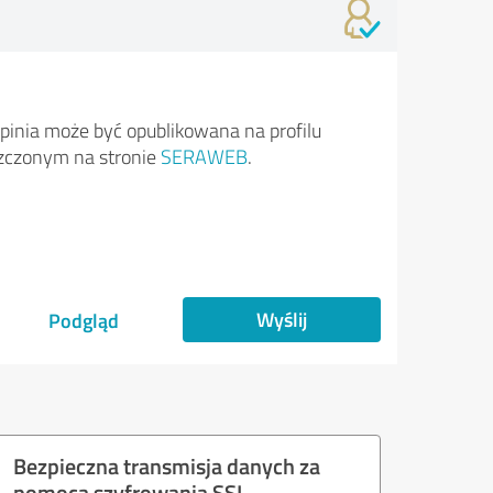
pinia może być opublikowana na profilu
zczonym na stronie
SERAWEB
.
Wyślij
Podgląd
Bezpieczna transmisja danych za
pomocą szyfrowania SSL