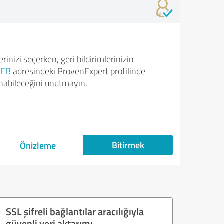
rinizi seçerken, geri bildirimlerinizin
EB
adresindeki ProvenExpert profilinde
nabileceğini unutmayın.
Bitirmek
Önizleme
SSL şifreli bağlantılar aracılığıyla
güvenli veri aktarımı