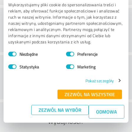
Wykorzystujemy pliki cookie do spersonalizowania treści i
reklam, aby oferować funkcje społecznościowe i analizować
Doradztwo
ruch w naszej witrynie. Informacje o tym, jak korzystasz z
naszej witryny, udostępniamy partnerom społecznościowym,
reklamowym i analitycznym. Partnerzy mogą połączyć te
informacje z innymi danymi otrzymanymi od Ciebie lub
uzyskanymi podczas korzystania z ich usług.
Wybór
Niezbędne
Preferencje
zgody
Obsługa klienta
Statystyka
Marketing
Pokaż szczegóły
ZEZWÓL NA WSZYSTKIE
Co sądzisz o stosunku ceny do
ZEZWÓL NA WYBÓR
ODMOWA
wydajności?