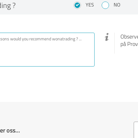
ing ?
YES
NO
Observe
på Prov
r oss...