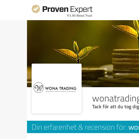
wonatradin
Tack för att du tog dig
wo
Din erfarenhet & recension för: