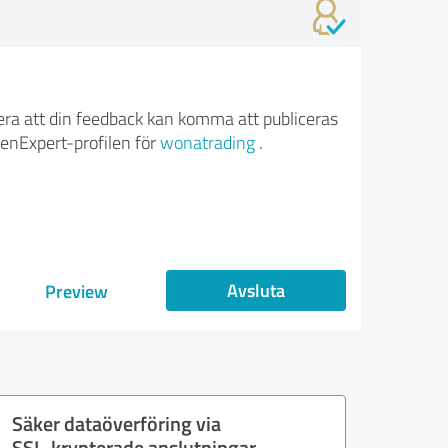
ra att din feedback kan komma att publiceras
enExpert-profilen för
wonatrading
.
Avsluta
Preview
Säker dataöverföring via
SSL-krypterade anslutningar