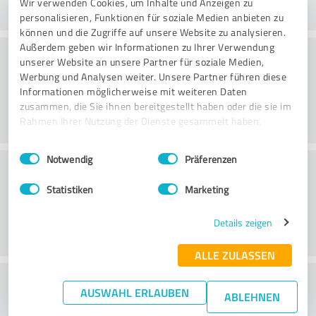
Wir verwenden Cookies, um Inhalte und Anzeigen zu
personalisieren, Funktionen für soziale Medien anbieten zu
können und die Zugriffe auf unsere Website zu analysieren.
Außerdem geben wir Informationen zu Ihrer Verwendung
Danışmanlık
unserer Website an unsere Partner für soziale Medien,
Werbung und Analysen weiter. Unsere Partner führen diese
Informationen möglicherweise mit weiteren Daten
zusammen, die Sie ihnen bereitgestellt haben oder die sie im
Rahmen Ihrer Nutzung der Dienste gesammelt haben.
Einwilligungsauswahl
Impressum
|
Datenschutzbestimmungen
Notwendig
Präferenzen
Müşteri Hizmetleri
Statistiken
Marketing
Details zeigen
ALLE ZULASSEN
Fiyat/performans oranı hakkında ne
AUSWAHL ERLAUBEN
ABLEHNEN
düşünüyorsunuz?