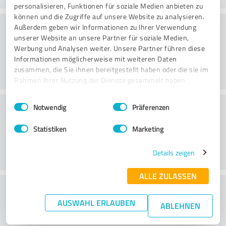
personalisieren, Funktionen für soziale Medien anbieten zu
können und die Zugriffe auf unsere Website zu analysieren.
Danışmanlık
Außerdem geben wir Informationen zu Ihrer Verwendung
unserer Website an unsere Partner für soziale Medien,
Werbung und Analysen weiter. Unsere Partner führen diese
Informationen möglicherweise mit weiteren Daten
zusammen, die Sie ihnen bereitgestellt haben oder die sie im
Rahmen Ihrer Nutzung der Dienste gesammelt haben.
Einwilligungsauswahl
Impressum
|
Datenschutzbestimmungen
Müşteri Hizmetleri
Notwendig
Präferenzen
Statistiken
Marketing
Details zeigen
ALLE ZULASSEN
Fiyat/performans oranı hakkında ne
AUSWAHL ERLAUBEN
düşünüyorsunuz?
ABLEHNEN