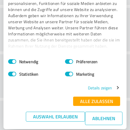
personalisieren, Funktionen für soziale Medien anbieten zu
können und die Zugriffe auf unsere Website zu analysieren.
Consulting
Außerdem geben wir Informationen zu Ihrer Verwendung
unserer Website an unsere Partner für soziale Medien,
Werbung und Analysen weiter. Unsere Partner führen diese
Informationen möglicherweise mit weiteren Daten
zusammen, die Sie ihnen bereitgestellt haben oder die sie im
Rahmen Ihrer Nutzung der Dienste gesammelt haben.
Einwilligungsauswahl
Impressum
|
Datenschutzbestimmungen
Klantenservice
Notwendig
Präferenzen
Statistiken
Marketing
Details zeigen
ALLE ZULASSEN
Wat vind je van de prijs-
AUSWAHL ERLAUBEN
prestatieverhouding?
ABLEHNEN