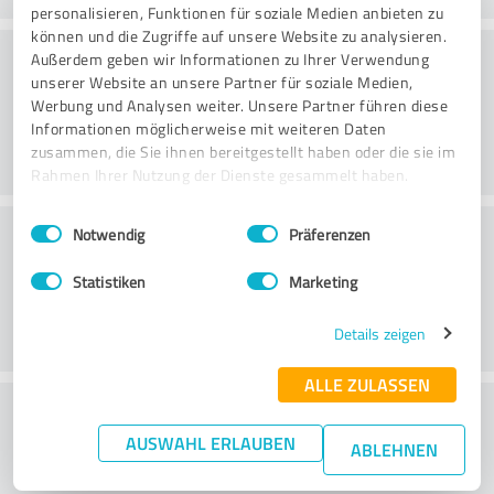
personalisieren, Funktionen für soziale Medien anbieten zu
können und die Zugriffe auf unsere Website zu analysieren.
Danışmanlık
Außerdem geben wir Informationen zu Ihrer Verwendung
unserer Website an unsere Partner für soziale Medien,
Werbung und Analysen weiter. Unsere Partner führen diese
Informationen möglicherweise mit weiteren Daten
zusammen, die Sie ihnen bereitgestellt haben oder die sie im
Rahmen Ihrer Nutzung der Dienste gesammelt haben.
Einwilligungsauswahl
Impressum
|
Datenschutzbestimmungen
Müşteri Hizmetleri
Notwendig
Präferenzen
Statistiken
Marketing
Details zeigen
ALLE ZULASSEN
Maliyet/fayda oranı hakkında ne
AUSWAHL ERLAUBEN
düşünüyorsunuz?
ABLEHNEN