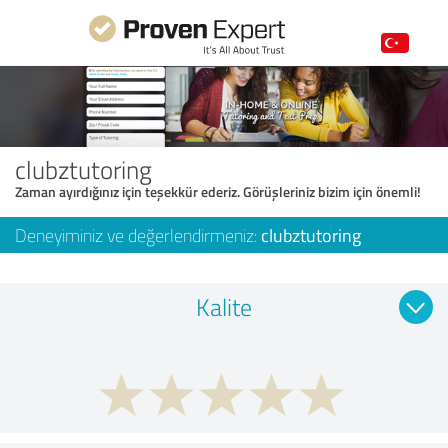
clubztutoring
Zaman ayırdığınız için teşekkür ederiz. Görüşleriniz bizim için önemli!
Deneyiminiz ve değerlendirmeniz:
clubztutoring
Kalite