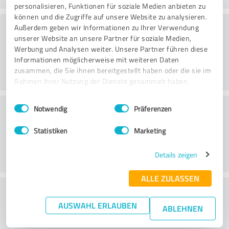
personalisieren, Funktionen für soziale Medien anbieten zu
können und die Zugriffe auf unsere Website zu analysieren.
Danışmanlık
Außerdem geben wir Informationen zu Ihrer Verwendung
unserer Website an unsere Partner für soziale Medien,
Werbung und Analysen weiter. Unsere Partner führen diese
Informationen möglicherweise mit weiteren Daten
zusammen, die Sie ihnen bereitgestellt haben oder die sie im
Rahmen Ihrer Nutzung der Dienste gesammelt haben.
Einwilligungsauswahl
Impressum
|
Datenschutzbestimmungen
Müşteri Hizmetleri
Notwendig
Präferenzen
Statistiken
Marketing
Details zeigen
ALLE ZULASSEN
Fiyat/performans oranı hakkında ne
AUSWAHL ERLAUBEN
düşünüyorsunuz?
ABLEHNEN