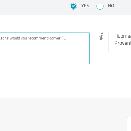
YES
NO
Huomaa,
ProvenE