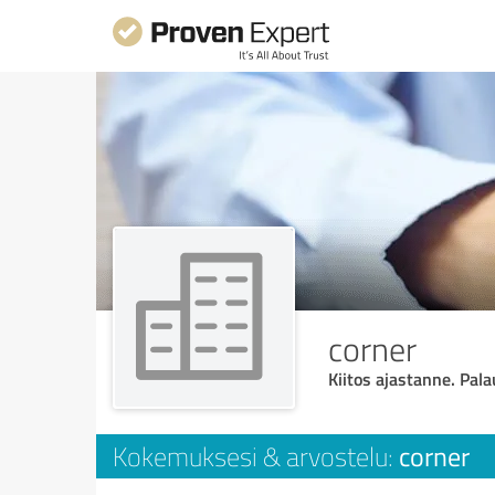
corner
Kiitos ajastanne. Pala
corner
Kokemuksesi & arvostelu: