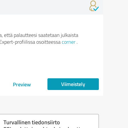
 että palautteesi saatetaan julkaista
xpert-profiilissa osoitteessa
corner
.
Viimeistely
Preview
Turvallinen tiedonsiirto