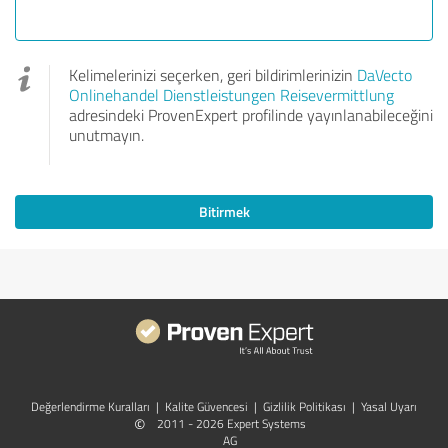
Kelimelerinizi seçerken, geri bildirimlerinizin
DaVecto
Onlinehandel Dienstleistungen Reisevermittlung
adresindeki ProvenExpert profilinde yayınlanabileceğini
unutmayın.
Bitirmek
Değerlendirme Kuralları
|
Kalite Güvencesi
|
Gizlilik Politikası
|
Yasal Uyarı
©
2011 - 2026 Expert Systems
AG