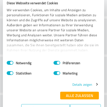
Diese Webseite verwendet Cookies
Wir verwenden Cookies, um Inhalte und Anzeigen zu
personalisieren, Funktionen für soziale Medien anbieten zu
können und die Zugriffe auf unsere Website zu analysieren.
Danışmanlık
Außerdem geben wir Informationen zu Ihrer Verwendung
unserer Website an unsere Partner für soziale Medien,
Werbung und Analysen weiter. Unsere Partner führen diese
Informationen möglicherweise mit weiteren Daten
zusammen, die Sie ihnen bereitgestellt haben oder die sie im
Rahmen Ihrer Nutzung der Dienste gesammelt haben.
Einwilligungsauswahl
Impressum
|
Datenschutzbestimmungen
Müşteri Hizmetleri
Notwendig
Präferenzen
Statistiken
Marketing
Details zeigen
ALLE ZULASSEN
Fiyat-performans oranı hakkında ne