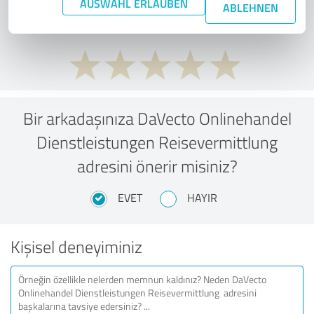
AUSWAHL ERLAUBEN
düşünüyorsunuz?
ABLEHNEN
Bir arkadaşınıza DaVecto Onlinehandel
Dienstleistungen Reisevermittlung
adresini önerir misiniz?
EVET
HAYIR
Kişisel deneyiminiz