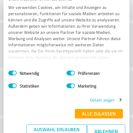
Wir verwenden Cookies, um Inhalte und Anzeigen zu
personalisieren, Funktionen für soziale Medien anbieten zu
können und die Zugriffe auf unsere Website zu analysieren.
Außerdem geben wir Informationen zu Ihrer Verwendung
Konsultointi
unserer Website an unsere Partner für soziale Medien,
Werbung und Analysen weiter. Unsere Partner führen diese
Informationen möglicherweise mit weiteren Daten
zusammen, die Sie ihnen bereitgestellt haben oder die sie im
Rahmen Ihrer Nutzung der Dienste gesammelt haben.
Einwilligungsauswahl
Impressum
|
Datenschutzbestimmungen
Notwendig
Präferenzen
Asiakaspalvelu
Statistiken
Marketing
Details zeigen
ALLE ZULASSEN
What do you think of the price to
AUSWAHL ERLAUBEN
ABLEHNEN