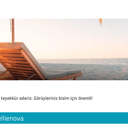
 teşekkür ederiz. Görüşleriniz bizim için önemli!
ellienova