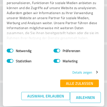
personalisieren, Funktionen für soziale Medien anbieten zu
können und die Zugriffe auf unsere Website zu analysieren.
Danışmanlık
Außerdem geben wir Informationen zu Ihrer Verwendung
unserer Website an unsere Partner für soziale Medien,
Werbung und Analysen weiter. Unsere Partner führen diese
Informationen möglicherweise mit weiteren Daten
zusammen, die Sie ihnen bereitgestellt haben oder die sie im
Rahmen Ihrer Nutzung der Dienste gesammelt haben.
Einwilligungsauswahl
Impressum
|
Datenschutzbestimmungen
Müşteri Hizmetleri
Notwendig
Präferenzen
Statistiken
Marketing
Details zeigen
ALLE ZULASSEN
Fiyat/performans oranı hakkında ne
AUSWAHL ERLAUBEN
düşünüyorsunuz?
ABLEHNEN