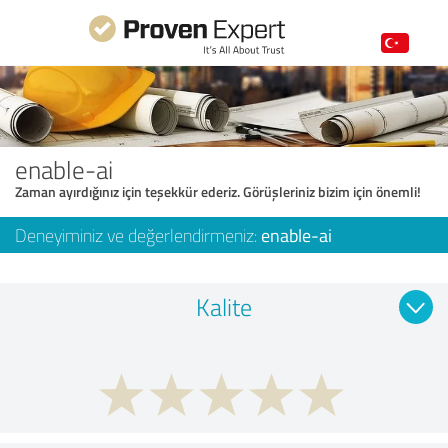
enable-ai
Zaman ayırdığınız için teşekkür ederiz. Görüşleriniz bizim için önemli!
Deneyiminiz ve değerlendirmeniz:
enable-ai
Kalite