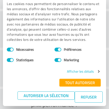
Les cookies nous permettent de personnaliser le contenu et
les annonces, d'offrir des fonctionnalités relatives aux
médias sociaux et d'analyser notre trafic. Nous partageons
Conseil
également des informations sur l'utilisation de notre site
avec nos partenaires de médias sociaux, de publicité et
d'analyse, qui peuvent combiner celles-ci avec d'autres
informations que vous leur avez fournies ou qu'ils ont
collectées lors de votre utilisation de leurs services.
Sélection
Nécessaires
Préférences
du
Service à la clientèle
consentement
Statistiques
Marketing
Afficher les détails
TOUT AUTORISER
Que pensez-vous du rapport
AUTORISER LA SÉLECTION
REFUSER
prix/performance ?