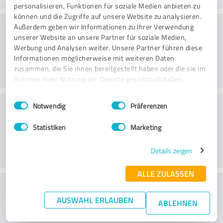
personalisieren, Funktionen für soziale Medien anbieten zu
können und die Zugriffe auf unsere Website zu analysieren.
Danışmanlık
Außerdem geben wir Informationen zu Ihrer Verwendung
unserer Website an unsere Partner für soziale Medien,
Werbung und Analysen weiter. Unsere Partner führen diese
Informationen möglicherweise mit weiteren Daten
zusammen, die Sie ihnen bereitgestellt haben oder die sie im
Rahmen Ihrer Nutzung der Dienste gesammelt haben.
Einwilligungsauswahl
Impressum
|
Datenschutzbestimmungen
Müşteri Hizmetleri
Notwendig
Präferenzen
Statistiken
Marketing
Details zeigen
ALLE ZULASSEN
Fiyat/performans oranı hakkında ne
AUSWAHL ERLAUBEN
düşünüyorsunuz?
ABLEHNEN