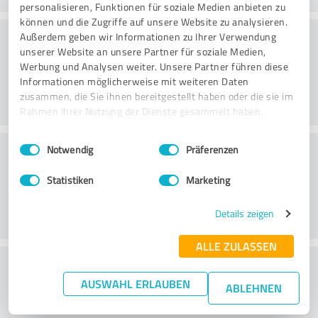
personalisieren, Funktionen für soziale Medien anbieten zu
können und die Zugriffe auf unsere Website zu analysieren.
Consultoria
Außerdem geben wir Informationen zu Ihrer Verwendung
unserer Website an unsere Partner für soziale Medien,
Werbung und Analysen weiter. Unsere Partner führen diese
Informationen möglicherweise mit weiteren Daten
zusammen, die Sie ihnen bereitgestellt haben oder die sie im
Rahmen Ihrer Nutzung der Dienste gesammelt haben.
Einwilligungsauswahl
Impressum
|
Datenschutzbestimmungen
Serviço ao cliente
Notwendig
Präferenzen
Statistiken
Marketing
Details zeigen
ALLE ZULASSEN
O que acha da relação
AUSWAHL ERLAUBEN
preço/desempenho?
ABLEHNEN