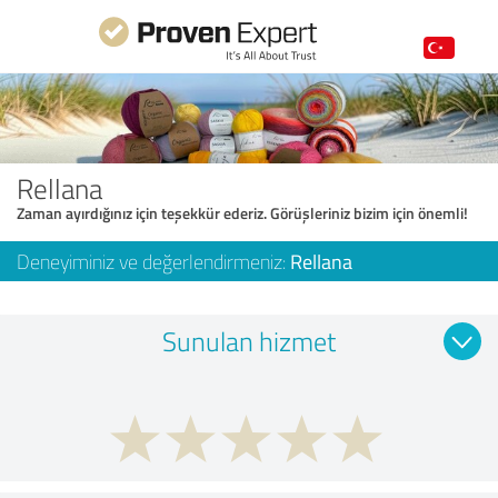
Rellana
Zaman ayırdığınız için teşekkür ederiz. Görüşleriniz bizim için önemli!
Deneyiminiz ve değerlendirmeniz:
Rellana
Sunulan hizmet