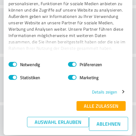
personalisieren, Funktionen für soziale Medien anbieten zu
können und die Zugriffe auf unsere Website zu analysieren.
Web sitesi
Außerdem geben wir Informationen zu Ihrer Verwendung
unserer Website an unsere Partner für soziale Medien,
Werbung und Analysen weiter. Unsere Partner führen diese
Informationen möglicherweise mit weiteren Daten
zusammen, die Sie ihnen bereitgestellt haben oder die sie im
Rahmen Ihrer Nutzung der Dienste gesammelt haben.
Einwilligungsauswahl
Impressum
|
Datenschutzbestimmungen
Müşteri Hizmetleri
Notwendig
Präferenzen
Statistiken
Marketing
Details zeigen
ALLE ZULASSEN
Fiyat/performans oranı hakkında ne
AUSWAHL ERLAUBEN
düşünüyorsunuz?
ABLEHNEN