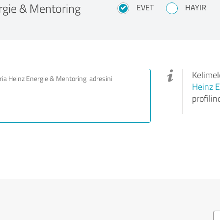
ergie & Mentoring
EVET
HAYIR
Kelimele
Heinz E
profili